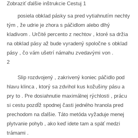
Zobraziť ďalšie inštrukcie Cestuj 1
posiela obklad pásky sa pred vytiahnutím nechty
tým , že udrie je zhora s páčidlom alebo dlhý
kladivom . Určité percento z nechtov , ktoré sa držia
na obklad pásy až bude vyradený spoločne s obklad
pásy , čo vám ušetrí námahu zvedavými von .
2
Slip rozdvojený , zakrivený koniec páčidlo pod
hlavu klinca , ktorý sa zdvihol kus kožušiny pásu a
pry to . Pre dosiahnutie maximálnej rýchlosti , prácu
si cestu pozdĺž spodnej časti jedného hranola pred
prechodom na ďalšie. Táto metóda vyžaduje menej
plytvanie pohyb , ako keď idete tam a späť medzi
trámami .