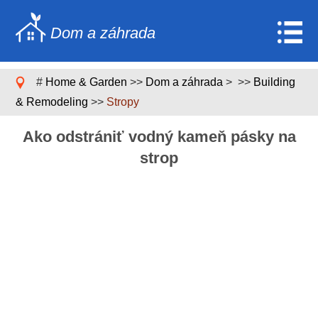
Dom a záhrada
Home
#
Home & Garden
>>
Dom a záhrada
> >>
Building
Stavebníctvo a rekonštrukcia
& Remodeling
>>
Stropy
Nábytok
Ako odstrániť vodný kameň pásky na
Záhrada a trávnik
strop
Domáce spotrebiče
Dizajn domu a dekorácia
Domáce opravy a údržba
Domáca bezpečnosť
Upratovacie služby