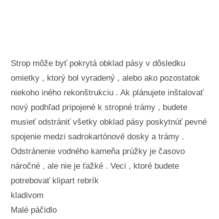
Krajinné úpravy a vonkajšie stavby
Rastliny, kvety a bylinky
Záľuby
Strop môže byť pokrytá obklad pásy v dôsledku
omietky , ktorý bol vyradený , alebo ako pozostatok
niekoho iného rekonštrukciu . Ak plánujete inštalovať
nový podhľad pripojené k stropné trámy , budete
musieť odstrániť všetky obklad pásy poskytnúť pevné
spojenie medzi sadrokartónové dosky a trámy .
Odstránenie vodného kameňa prúžky je časovo
náročné , ale nie je ťažké . Veci , ktoré budete
potrebovať klipart rebrík
kladivom
Malé páčidlo