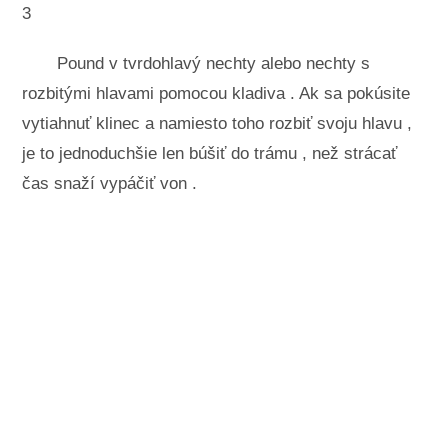
3
Pound v tvrdohlavý nechty alebo nechty s
rozbitými hlavami pomocou kladiva . Ak sa pokúsite
vytiahnuť klinec a namiesto toho rozbiť svoju hlavu ,
je to jednoduchšie len búšiť do trámu , než strácať
čas snaží vypáčiť von .