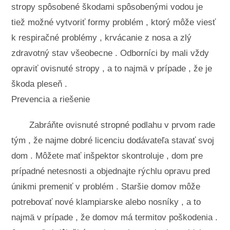
stropy spôsobené škodami spôsobenými vodou je
tiež možné vytvoriť formy problém , ktorý môže viesť
k respiračné problémy , krvácanie z nosa a zlý
zdravotný stav všeobecne . Odborníci by mali vždy
opraviť ovisnuté stropy , a to najmä v prípade , že je
škoda pleseň .
Prevencia a riešenie
Zabráňte ovisnuté stropné podlahu v prvom rade
tým , že najme dobré licenciu dodávateľa stavať svoj ​​
dom . Môžete mať inšpektor skontroluje , dom pre
prípadné netesnosti a objednajte rýchlu opravu pred
únikmi premeniť v problém . Staršie domov môže
potrebovať nové klampiarske alebo nosníky , a to
najmä v prípade , že domov má termitov poškodenia .