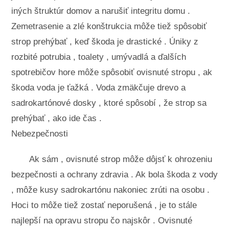
iných štruktúr domov a narušiť integritu domu .
Zemetrasenie a zlé konštrukcia môže tiež spôsobiť
strop prehýbať , keď škoda je drastické . Úniky z
rozbité potrubia , toalety , umývadlá a ďalších
spotrebičov hore môže spôsobiť ovisnuté stropu , ak
škoda voda je ťažká . Voda zmäkčuje drevo a
sadrokartónové dosky , ktoré spôsobí , že strop sa
prehýbať , ako ide čas .
Nebezpečnosti
Ak sám , ovisnuté strop môže dôjsť k ohrozeniu
bezpečnosti a ochrany zdravia . Ak bola škoda z vody
, môže kusy sadrokartónu nakoniec zrúti na osobu .
Hoci to môže tiež zostať neporušená , je to stále
najlepší na opravu stropu čo najskôr . Ovisnuté