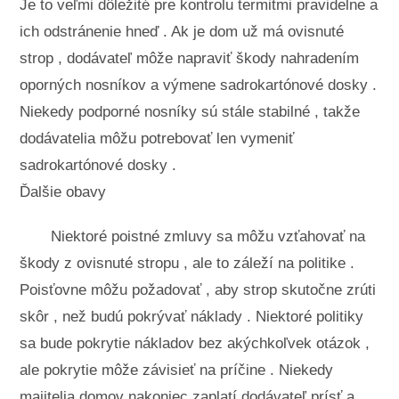
Je to veľmi dôležité pre kontrolu termitmi pravidelne a
ich odstránenie hneď . Ak je dom už má ovisnuté
strop , dodávateľ môže napraviť škody nahradením
oporných nosníkov a výmene sadrokartónové dosky .
Niekedy podporné nosníky sú stále stabilné , takže
dodávatelia môžu potrebovať len vymeniť
sadrokartónové dosky .
Ďalšie obavy
Niektoré poistné zmluvy sa môžu vzťahovať na
škody z ovisnuté stropu , ale to záleží na politike .
Poisťovne môžu požadovať , aby strop skutočne zrúti
skôr , než budú pokrývať náklady . Niektoré politiky
sa bude pokrytie nákladov bez akýchkoľvek otázok ,
ale pokrytie môže závisieť na príčine . Niekedy
majitelia domov nakoniec zaplatí dodávateľ prísť a