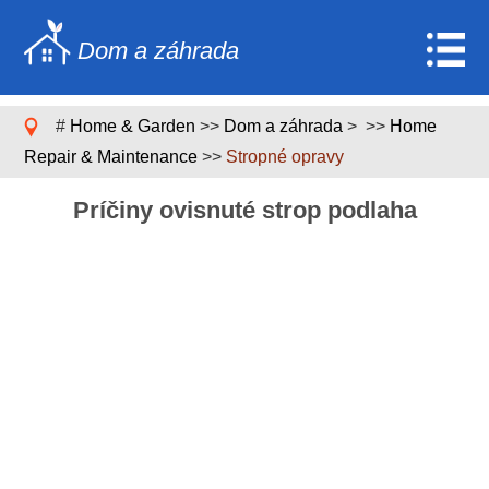
Dom a záhrada
Home
#
Home & Garden
>>
Dom a záhrada
> >>
Home
Stavebníctvo a rekonštrukcia
Repair & Maintenance
>>
Stropné opravy
Nábytok
Príčiny ovisnuté strop podlaha
Záhrada a trávnik
Domáce spotrebiče
Dizajn domu a dekorácia
Domáce opravy a údržba
Domáca bezpečnosť
Upratovacie služby