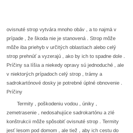
Krajinné úpravy a vonkajšie stavby
Rastliny, kvety a bylinky
Záľuby
ovisnuté strop vytvára mnoho obáv , a to najmä v
prípade , že škoda nie je stanovená . Strop môže
môže iba priehyb v určitých oblastiach alebo celý
strop prehnúť a vyzerajú , ako by ich to spadne dole .
Príčiny sa líšia a niekedy opravy sú jednoduché , ale
v niektorých prípadoch celý strop , trámy a
sadrokartónové dosky je potrebné úplné obnovenie .
Príčiny
Termity , poškodeniu vodou , úniky ,
zemetrasenie , nedosahujúce sadrokartónu a zlé
konštrukcii môže spôsobiť ovisnuté strop . Termity
jesť lesom pod domom , ale tiež , aby ich cestu do