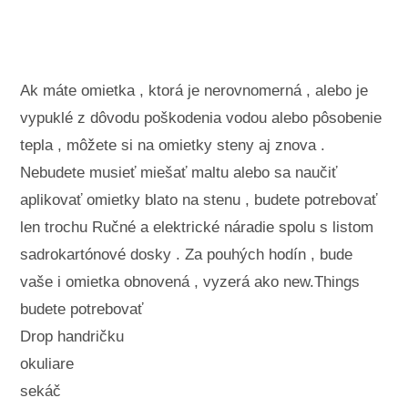
Krajinné úpravy a vonkajšie stavby
Rastliny, kvety a bylinky
Záľuby
Ak máte omietka , ktorá je nerovnomerná , alebo je
vypuklé z dôvodu poškodenia vodou alebo pôsobenie
tepla , môžete si na omietky steny aj znova .
Nebudete musieť miešať maltu alebo sa naučiť
aplikovať omietky blato na stenu , budete potrebovať
len trochu Ručné a elektrické náradie spolu s listom
sadrokartónové dosky . Za pouhých hodín , bude
vaše i omietka obnovená , vyzerá ako new.Things
budete potrebovať
Drop handričku
okuliare
sekáč