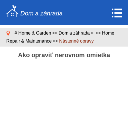
Dom a záhrada
Home
#
Home & Garden
>>
Dom a záhrada
> >>
Home
Stavebníctvo a rekonštrukcia
Repair & Maintenance
>>
Nástenné opravy
Nábytok
Ako opraviť nerovnom omietka
Záhrada a trávnik
Domáce spotrebiče
Dizajn domu a dekorácia
Domáce opravy a údržba
Domáca bezpečnosť
Upratovacie služby