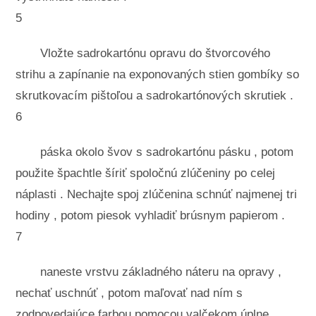
5
Vložte sadrokartónu opravu do štvorcového
strihu a zapínanie na exponovaných stien gombíky so
skrutkovacím pištoľou a sadrokartónových skrutiek .
6
páska okolo švov s sadrokartónu pásku , potom
použite špachtle šíriť spoločnú zlúčeniny po celej
náplasti . Nechajte spoj zlúčenina schnúť najmenej tri
hodiny , potom piesok vyhladiť brúsnym papierom .
7
naneste vrstvu základného náteru na opravy ,
nechať uschnúť , potom maľovať nad ním s
zodpovedajúce farbou pomocou valčekom úplne