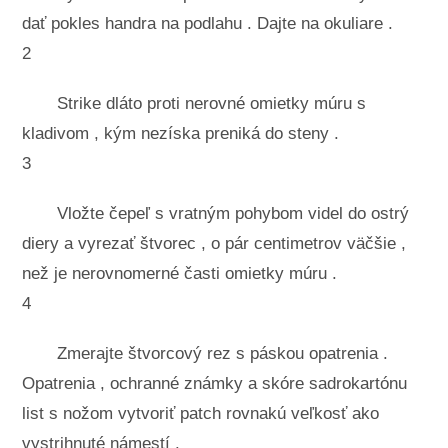
dať pokles handra na podlahu . Dajte na okuliare .
2
Strike dláto proti nerovné omietky múru s
kladivom , kým nezíska preniká do steny .
3
Vložte čepeľ s vratným pohybom videl do ostrý
diery a vyrezať štvorec , o pár centimetrov väčšie ,
než je nerovnomerné časti omietky múru .
4
Zmerajte štvorcový rez s páskou opatrenia .
Opatrenia , ochranné známky a skóre sadrokartónu
list s nožom vytvoriť patch rovnakú veľkosť ako
vystrihnuté námestí .