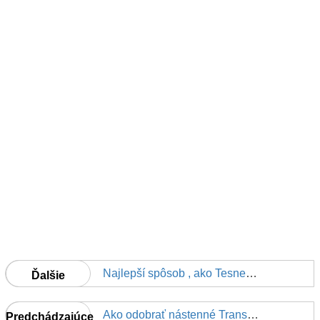
Najlepší spôsob , ako Tesnenie základových múrov
Ďalšie
Ako odobrať nástenné Transfery
Predchádzajúce