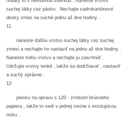
hladký to s flexibilnou stierkou . Naneste vrstvu
suchej látky cez pásku . Nechajte sadrokartónové
dosky zmes na suché jednu až dve hodiny .
11
naneste ďalšiu vrstvu suchej látky cez suchej
zmesi a nechajte ho nastaviť na jednu až dve hodiny .
Naneste tretiu vrstvu a nechajte ju zaschnúť .
Udržujte vrstvy tenké , takže sa dodržiavať , nastaviť
a suchý správne .
12
piesku na opravu s 120 - zrnitosti brúsneho
papiera , takže to sedí v jednej rovine s existujúcou
múru .