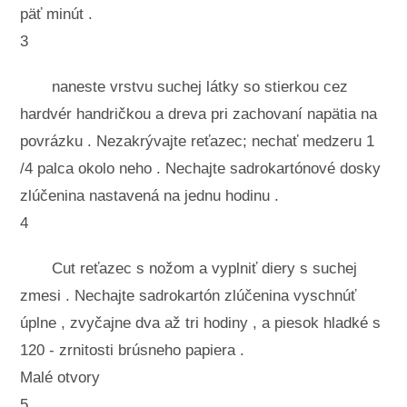
päť minút .
3
naneste vrstvu suchej látky so stierkou cez
hardvér handričkou a dreva pri zachovaní napätia na
povrázku . Nezakrývajte reťazec; nechať medzeru 1
/4 palca okolo neho . Nechajte sadrokartónové dosky
zlúčenina nastavená na jednu hodinu .
4
Cut reťazec s nožom a vyplniť diery s suchej
zmesi . Nechajte sadrokartón zlúčenina vyschnúť
úplne , zvyčajne dva až tri hodiny , a piesok hladké s
120 - zrnitosti brúsneho papiera .
Malé otvory
5