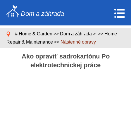
Dom a záhrada
Home
#
Home & Garden
>>
Dom a záhrada
> >>
Home
Stavebníctvo a rekonštrukcia
Repair & Maintenance
>>
Nástenné opravy
Nábytok
Ako opraviť sadrokartónu Po
Záhrada a trávnik
elektrotechnickej práce
Domáce spotrebiče
Dizajn domu a dekorácia
Domáce opravy a údržba
Domáca bezpečnosť
Upratovacie služby