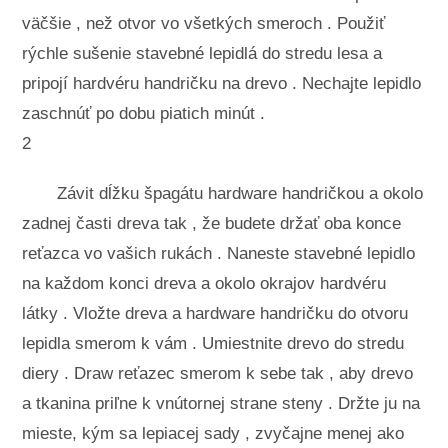
väčšie , než otvor vo všetkých smeroch . Použiť
rýchle sušenie stavebné lepidlá do stredu lesa a
pripojí hardvéru handričku na drevo . Nechajte lepidlo
zaschnúť po dobu piatich minút .
2
Závit dĺžku špagátu hardware handričkou a okolo
zadnej časti dreva tak , že budete držať oba konce
reťazca vo vašich rukách . Naneste stavebné lepidlo
na každom konci dreva a okolo okrajov hardvéru
látky . Vložte dreva a hardware handričku do otvoru
lepidla smerom k vám . Umiestnite drevo do stredu
diery . Draw reťazec smerom k sebe tak , aby drevo
a tkanina priľne k vnútornej strane steny . Držte ju na
mieste, kým sa lepiacej sady , zvyčajne menej ako