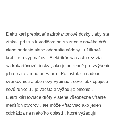
Krajinné úpravy a vonkajšie stavby
Rastliny, kvety a bylinky
Záľuby
Elektrikári preplávať sadrokartónové dosky , aby ste
získali prístup k vodičom pri spustenie nového drôt
alebo pridanie alebo odobratie nádoby , úžitkové
krabice a vypínačov . Elektrikár sa často rez viac
sadrokartónové dosky , ako je potrebné pre zvýšenie
jeho pracovného priestoru . Po inštalácii nádobu ,
svorkovnicu alebo nový vypínač , otvor obklopujúce
novú funkciu , je väčšia a vyžaduje plnenie .
Elektrikári loviace drôty v stene všeobecne vŕtanie
menších otvorov , ale môže vŕtať viac ako jeden
odchádza na niekoľko oblastí , ktoré vyžadujú