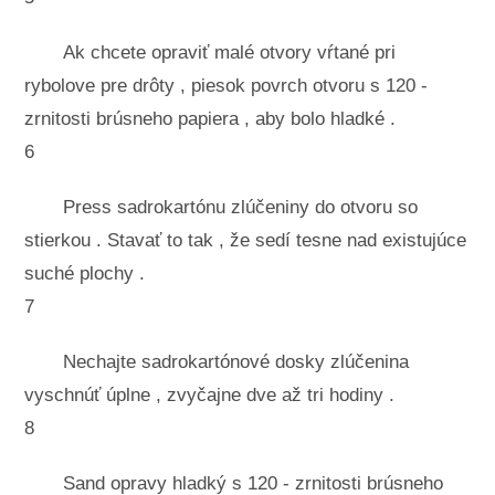
Ak chcete opraviť malé otvory vŕtané pri
rybolove pre drôty , piesok povrch otvoru s 120 -
zrnitosti brúsneho papiera , aby bolo hladké .
6
Press sadrokartónu zlúčeniny do otvoru so
stierkou . Stavať to tak , že sedí tesne nad existujúce
suché plochy .
7
Nechajte sadrokartónové dosky zlúčenina
vyschnúť úplne , zvyčajne dve až tri hodiny .
8
Sand opravy hladký s 120 - zrnitosti brúsneho