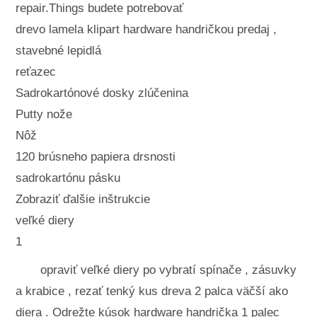
repair.Things budete potrebovať
drevo lamela klipart hardware handričkou predaj ,
stavebné lepidlá
reťazec
Sadrokartónové dosky zlúčenina
Putty nože
Nôž
120 brúsneho papiera drsnosti
sadrokartónu pásku
Zobraziť ďalšie inštrukcie
veľké diery
1
opraviť veľké diery po vybratí spínače , zásuvky
a krabice , rezať tenký kus dreva 2 palca väčší ako
diera . Odrežte kúsok hardware handrička 1 palec