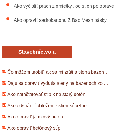
Ako vyčistiť prach z omietky , od stien po oprave
Ako opraviť sadrokartónu Z Bad Mesh pásky
Stavebníctvo a
rekonštrukcia
Čo môžem urobiť, ak sa mi zrútila stena bazéna?
Dajú sa opraviť vydutia steny na bazénoch zo sklenených vlákien?
Ako nainštalovať stĺpik na starý betón
Ako odstrániť obloženie stien kúpeľne
Ako opraviť jamkový betón
Ako opraviť betónový stĺp