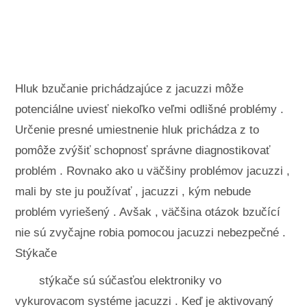
Krajinné úpravy a vonkajšie stavby
Rastliny, kvety a bylinky
Záľuby
Hluk bzučanie prichádzajúce z jacuzzi môže
potenciálne uviesť niekoľko veľmi odlišné problémy .
Určenie presné umiestnenie hluk prichádza z to
pomôže zvýšiť schopnosť správne diagnostikovať
problém . Rovnako ako u väčšiny problémov jacuzzi ,
mali by ste ju používať , jacuzzi , kým nebude
problém vyriešený . Avšak , väčšina otázok bzučící
nie sú zvyčajne robia pomocou jacuzzi nebezpečné .
Stýkače
stýkače sú súčasťou elektroniky vo
vykurovacom systéme jacuzzi . Keď je aktivovaný