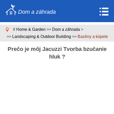
Dom a záhrada
Home
#
Home & Garden
>>
Dom a záhrada
>
Stavebníctvo a rekonštrukcia
>>
Landscaping & Outdoor Building
>>
Bazény a kúpele
Nábytok
Prečo je môj Jacuzzi Tvorba bzučanie
Záhrada a trávnik
hluk ?
Domáce spotrebiče
Dizajn domu a dekorácia
Domáce opravy a údržba
Domáca bezpečnosť
Upratovacie služby