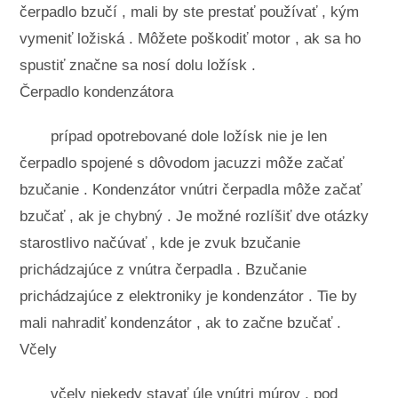
čerpadlo bzučí , mali by ste prestať používať , kým
vymeniť ložiská . Môžete poškodiť motor , ak sa ho
spustiť značne sa nosí dolu ložísk .
Čerpadlo kondenzátora
prípad opotrebované dole ložísk nie je len
čerpadlo spojené s dôvodom jacuzzi môže začať
bzučanie . Kondenzátor vnútri čerpadla môže začať
bzučať , ak je chybný . Je možné rozlíšiť dve otázky
starostlivo načúvať , kde je zvuk bzučanie
prichádzajúce z vnútra čerpadla . Bzučanie
prichádzajúce z elektroniky je kondenzátor . Tie by
mali nahradiť kondenzátor , ak to začne bzučať .
Včely
včely niekedy stavať úle vnútri múrov , pod