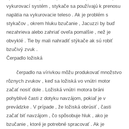
vykurovací systém , stykače sa používajú k prenosu
napätia na vykurovacie teleso . Ak je problém s
stykačov , okrem hluku bzučanie , Jacuzzi by buď
nezahrieva alebo zahriať oveľa pomalšie , než je
obvyklé . Tie by mali nahradiť stýkače ak sú robiť
bzučivý zvuk .
Čerpadlo ložiská
čerpadlo na vírivkou môžu produkovať množstvo
rôznych zvukov , keď sa ložiská vo vnútri motor
začať nosiť dole . Ložiská vnútri motora bráni
pohyblivé časti z dotyku navzájom, pokiaľ je v
prevádzke . V prípade , že ložiská obrúsiť , časti
začať biť navzájom , čo spôsobuje hluk , ako je
bzučanie , ktoré je potrebné spracovať . Ak je