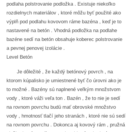
podlaha polstrovanie podložka . Existuje niekoľko
rozdielnych materiálov , ktoré môžu byť použité ako
výplň pod podlahu kovovom ráme bazéna , keď je to
nastavené na betón . Vhodná podložka na podlahe
bazéne sedí na betón obsahuje koberec polstrovanie
a pevnej penovej izolácie .
Level Betón
Je dôležité , že každý betónový povrch , na
ktorom kúpalisko je umiestnené byť čo úrovni ako je
to možné . Bazény sú naplnené veľkým množstvom
vody , ktoré váži veľa ton . Bazén , že to nie je sedí
na rovnom povrchu budú mať obrovské množstvo
vody , hmotnosť tlačí jeho stranách , ktoré nie sú sedí
na rovnom povrchu . Dokonca aj kovový rám , pružná