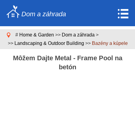
Dom a záhrada
Home
#
Home & Garden
>>
Dom a záhrada
>
Stavebníctvo a rekonštrukcia
>>
Landscaping & Outdoor Building
>>
Bazény a kúpele
Nábytok
Môžem Dajte Metal - Frame Pool na
Záhrada a trávnik
betón
Domáce spotrebiče
Dizajn domu a dekorácia
Domáce opravy a údržba
Domáca bezpečnosť
Upratovacie služby