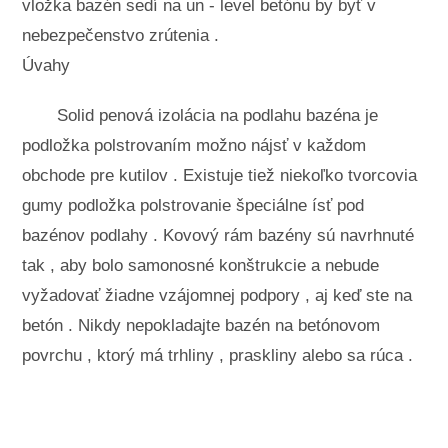
vložka bazén sedí na un - level betónu by byť v
nebezpečenstvo zrútenia .
Úvahy
Solid penová izolácia na podlahu bazéna je
podložka polstrovaním možno nájsť v každom
obchode pre kutilov . Existuje tiež niekoľko tvorcovia
gumy podložka polstrovanie špeciálne ísť pod
bazénov podlahy . Kovový rám bazény sú navrhnuté
tak , aby bolo samonosné konštrukcie a nebude
vyžadovať žiadne vzájomnej podpory , aj keď ste na
betón . Nikdy nepokladajte bazén na betónovom
povrchu , ktorý má trhliny , praskliny alebo sa rúca .