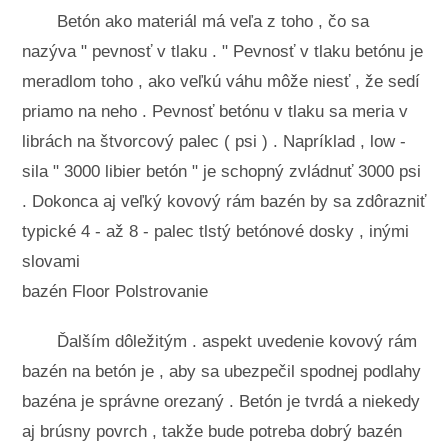
Betón ako materiál má veľa z toho , čo sa
nazýva " pevnosť v tlaku . " Pevnosť v tlaku betónu je
meradlom toho , ako veľkú váhu môže niesť , že sedí
priamo na neho . Pevnosť betónu v tlaku sa meria v
librách na štvorcový palec ( psi ) . Napríklad , low -
sila " 3000 libier betón " je schopný zvládnuť 3000 psi
. Dokonca aj veľký kovový rám bazén by sa zdôrazniť
typické 4 - až 8 - palec tlstý betónové dosky , inými
slovami
bazén Floor Polstrovanie
Ďalším dôležitým . aspekt uvedenie kovový rám
bazén na betón je , aby sa ubezpečil spodnej podlahy
bazéna je správne orezaný . Betón je tvrdá a niekedy
aj brúsny povrch , takže bude potreba dobrý bazén