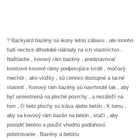
Krajinné úpravy a vonkajšie stavby
Rastliny, kvety a bylinky
Záľuby
? Backyard bazény sú ikony letnú zábavu , ale mnoho
ľudí nechce dlhodobé náklady na ich vlastníctvo .
Našťastie , kovový rám bazény , predstavovať
kostrové kovové rámy podporujúce tvrdé , močový
mechúr , ako vložky , sú cenovo dostupné a lacné
vlastniť . Kovový rám bazény sú navrhnuté tak , aby
byť umiestnená na ploché povrchy , a nezáleží na
tom , či tieto plochy sú tráva alebo betón . K tomu ,
aby sa kovový rám bazén na betón , stačí , aby
posúdiť betónu a použiť vhodnú podlahovú
polstrovanie . Bazény a betónu