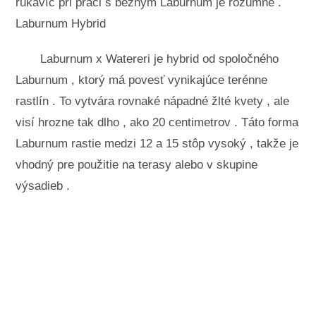
rukavíc pri práci s bežným Laburnum je rozumné .
Laburnum Hybrid
Laburnum x Watereri je hybrid od spoločného
Laburnum , ktorý má povesť vynikajúce terénne
rastlín . To vytvára rovnaké nápadné žlté kvety , ale
visí hrozne tak dlho , ako 20 centimetrov . Táto forma
Laburnum rastie medzi 12 a 15 stôp vysoký , takže je
vhodný pre použitie na terasy alebo v skupine
výsadieb .