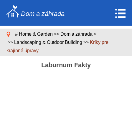
Dom a záhrada
Home
#
Home & Garden
>>
Dom a záhrada
>
Stavebníctvo a rekonštrukcia
>>
Landscaping & Outdoor Building
>>
Kríky pre
krajinné úpravy
Nábytok
Záhrada a trávnik
Laburnum Fakty
Domáce spotrebiče
Dizajn domu a dekorácia
Domáce opravy a údržba
Domáca bezpečnosť
Upratovacie služby