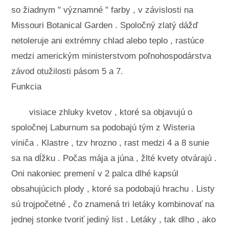
so žiadnym " významné " farby , v závislosti na
Missouri Botanical Garden . Spoločný zlatý dážď
netoleruje ani extrémny chlad alebo teplo , rastúce
medzi americkým ministerstvom poľnohospodárstva
závod otužilosti pásom 5 a 7.
Funkcia
visiace zhluky kvetov , ktoré sa objavujú o
spoločnej Laburnum sa podobajú tým z Wisteria
viniča . Klastre , tzv hrozno , rast medzi 4 a 8 sunie
sa na dĺžku . Počas mája a júna , žlté kvety otvárajú .
Oni nakoniec premení v 2 palca dlhé kapsúl
obsahujúcich plody , ktoré sa podobajú hrachu . Listy
sú trojpočetné , čo znamená tri letáky kombinovať na
jednej stonke tvoriť jediný list . Letáky , tak dlho , ako