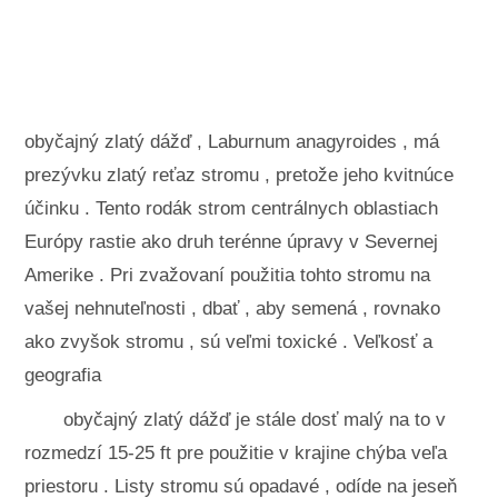
Krajinné úpravy a vonkajšie stavby
Rastliny, kvety a bylinky
Záľuby
obyčajný zlatý dážď , Laburnum anagyroides , má
prezývku zlatý reťaz stromu , pretože jeho kvitnúce
účinku . Tento rodák strom centrálnych oblastiach
Európy rastie ako druh terénne úpravy v Severnej
Amerike . Pri zvažovaní použitia tohto stromu na
vašej nehnuteľnosti , dbať , aby semená , rovnako
ako zvyšok stromu , sú veľmi toxické . Veľkosť a
geografia
obyčajný zlatý dážď je stále dosť malý na to v
rozmedzí 15-25 ft pre použitie v krajine chýba veľa
priestoru . Listy stromu sú opadavé , odíde na jeseň