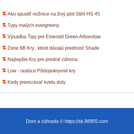
rekonštrukcia
Ako spustiť nožnice na živý plot Stihl HS 45
Typy malých evergreeny
Výsadba Tipy pre Emerald Green Arborvitae
Zone 6B Kry , ktoré dávajú prednosť Shade
Najlepšie Kry pre predné záhona
Low - rastúce Pôdopokryvné kry
Kedy prerezávať kvetu duly
Dom a záhrada © https://sk.98905.com