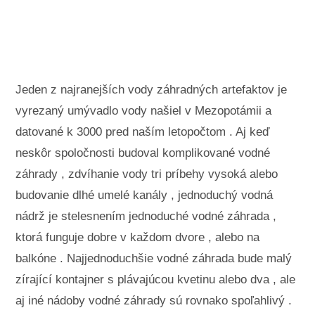
Krajinné úpravy a vonkajšie stavby
Rastliny, kvety a bylinky
Záľuby
Jeden z najranejších vody záhradných artefaktov je
vyrezaný umývadlo vody našiel v Mezopotámii a
datované k 3000 pred naším letopočtom . Aj keď
neskôr spoločnosti budoval komplikované vodné
záhrady , zdvíhanie vody tri príbehy vysoká alebo
budovanie dlhé umelé kanály , jednoduchý vodná
nádrž je stelesnením jednoduché vodné záhrada ,
ktorá funguje dobre v každom dvore , alebo na
balkóne . Najjednoduchšie vodné záhrada bude malý
zírající kontajner s plávajúcou kvetinu alebo dva , ale
aj iné nádoby vodné záhrady sú rovnako spoľahlivý .