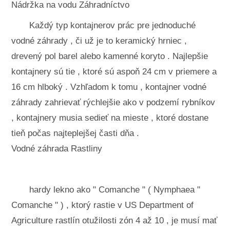
Nádržka na vodu Záhradníctvo
Každý typ kontajnerov prác pre jednoduché
vodné záhrady , či už je to keramický hrniec ,
drevený pol barel alebo kamenné koryto . Najlepšie
kontajnery sú tie , ktoré sú aspoň 24 cm v priemere a
16 cm hlboký . Vzhľadom k tomu , kontajner vodné
záhrady zahrievať rýchlejšie ako v podzemí rybníkov
, kontajnery musia sedieť na mieste , ktoré dostane
tieň počas najteplejšej časti dňa .
Vodné záhrada Rastliny
hardy lekno ako " Comanche " ( Nymphaea "
Comanche " ) , ktorý rastie v US Department of
Agriculture rastlín otužilosti zón 4 až 10 , je musí mať