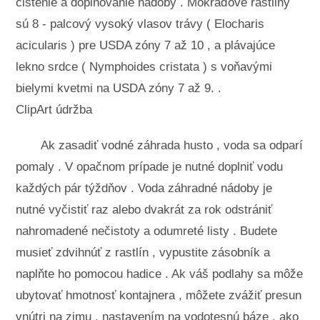
čistenie a doplňovanie nádoby . Mokraďové rastliny
sú 8 - palcový vysoký vlasov trávy ( Elocharis
acicularis ) pre USDA zóny 7 až 10 , a plávajúce
lekno srdce ( Nymphoides cristata ) s voňavými
bielymi kvetmi na USDA zóny 7 až 9. .
ClipArt údržba
Ak zasadiť vodné záhrada husto , voda sa odparí
pomaly . V opačnom prípade je nutné doplniť vodu
každých pár týždňov . Voda záhradné nádoby je
nutné vyčistiť raz alebo dvakrát za rok odstrániť
nahromadené nečistoty a odumreté listy . Budete
musieť zdvihnúť z rastlín , vypustite zásobník a
naplňte ho pomocou hadice . Ak váš podlahy sa môže
ubytovať hmotnosť kontajnera , môžete zvážiť presun
vnútri na zimu , nastavením na vodotesnú báze , ako