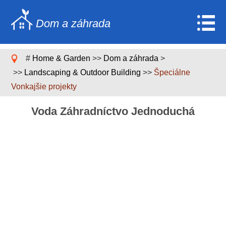
Dom a záhrada
Home
#
Home & Garden
>>
Dom a záhrada
>
Stavebníctvo a rekonštrukcia
>>
Landscaping & Outdoor Building
>>
Špeciálne
Vonkajšie projekty
Nábytok
Záhrada a trávnik
Voda Záhradníctvo Jednoduchá
Domáce spotrebiče
Dizajn domu a dekorácia
Domáce opravy a údržba
Domáca bezpečnosť
Upratovacie služby