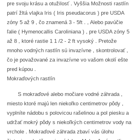
pre svoju krásu a otužilosť . Vyššia Možnosti rastlín
patrí žltá vlajka Iris ( Iris pseudacorus ) pre USDA
zóny 5 až 9 , čo znamená 3 - 5ft . , Alebo pavúčie
ľalie ( Hymenocallis Caroliniana ) , pre USDA zóny 5
až 8 , ktoré rastie 1 1 /2 - 2 ft vysoký . Pretože
mnoho vodných rastlín sú invazívne , skontrolovať ,
čo je považované za invazívne vo vašom okolí ešte
pred kúpou .
Mokraďových rastlín
S mokraďové alebo močiare vodné záhrada ,
miesto ktoré majú len niekoľko centimetrov pôdy ,
vyplníte nádobu s polovicou rašelinou a pol piesku a
udržať mokrý pôdy s niekoľkých centimetrov vody na
vrchole . Mokraďové záhrada zbaví vás úlohu