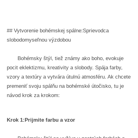
Krajinné úpravy a vonkajšie stavby
Rastliny, kvety a bylinky
Záľuby
## Vytvorenie bohémskej spálne:Sprievodca
slobodomyseľnou výzdobou
Bohémsky štýl, tiež známy ako boho, evokuje
pocit eklektizmu, kreativity a slobody. Spája farby,
vzory a textúry a vytvára útulnú atmosféru. Ak chcete
premeniť svoju spálňu na bohémské útočisko, tu je
návod krok za krokom:
Krok 1:Prijmite farbu a vzor