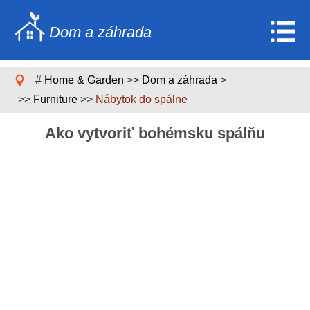
Dom a záhrada
Home
#
Home & Garden
>>
Dom a záhrada
>
Stavebníctvo a rekonštrukcia
>>
Furniture
>>
Nábytok do spálne
Nábytok
Ako vytvoriť bohémsku spálňu
Záhrada a trávnik
Domáce spotrebiče
Dizajn domu a dekorácia
Domáce opravy a údržba
Domáca bezpečnosť
Upratovacie služby