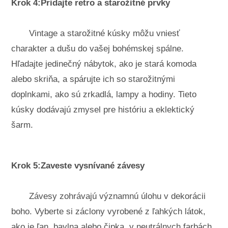
Krok 4:Pridajte retro a starožitné prvky
Vintage a starožitné kúsky môžu vniesť
charakter a dušu do vašej bohémskej spálne.
Hľadajte jedinečný nábytok, ako je stará komoda
alebo skriňa, a spárujte ich so starožitnými
doplnkami, ako sú zrkadlá, lampy a hodiny. Tieto
kúsky dodávajú zmysel pre históriu a eklektický
šarm.
Krok 5:Zaveste vysnívané závesy
Závesy zohrávajú významnú úlohu v dekorácii
boho. Vyberte si záclony vyrobené z ľahkých látok,
ako je ľan, bavlna alebo čipka, v neutrálnych farbách,