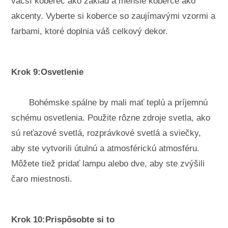
väčší koberec ako základ a menšie koberce ako
akcenty. Vyberte si koberce so zaujímavými vzormi a
farbami, ktoré doplnia váš celkový dekor.
Krok 9:Osvetlenie
Bohémske spálne by mali mať teplú a príjemnú
schému osvetlenia. Použite rôzne zdroje svetla, ako
sú reťazové svetlá, rozprávkové svetlá a sviečky,
aby ste vytvorili útulnú a atmosférickú atmosféru.
Môžete tiež pridať lampu alebo dve, aby ste zvýšili
čaro miestnosti.
Krok 10:Prispôsobte si to