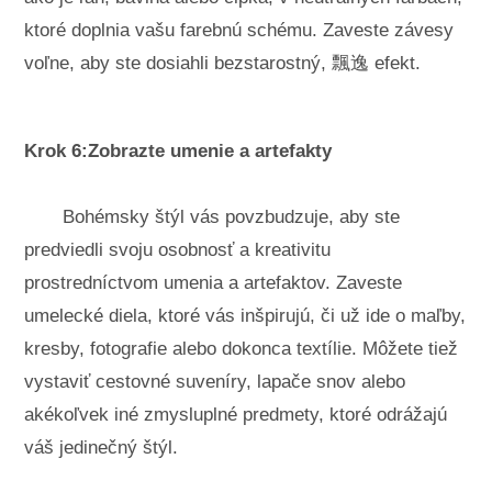
ktoré doplnia vašu farebnú schému. Zaveste závesy
voľne, aby ste dosiahli bezstarostný, 飄逸 efekt.
Krok 6:Zobrazte umenie a artefakty
Bohémsky štýl vás povzbudzuje, aby ste
predviedli svoju osobnosť a kreativitu
prostredníctvom umenia a artefaktov. Zaveste
umelecké diela, ktoré vás inšpirujú, či už ide o maľby,
kresby, fotografie alebo dokonca textílie. Môžete tiež
vystaviť cestovné suveníry, lapače snov alebo
akékoľvek iné zmysluplné predmety, ktoré odrážajú
váš jedinečný štýl.