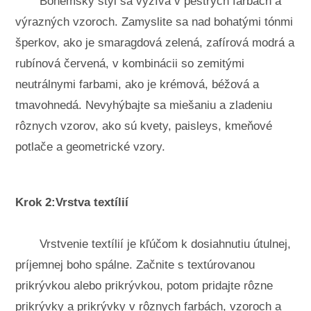
Bohémsky štýl sa vyžíva v pestrých farbách a
výrazných vzoroch. Zamyslite sa nad bohatými tónmi
šperkov, ako je smaragdová zelená, zafírová modrá a
rubínová červená, v kombinácii so zemitými
neutrálnymi farbami, ako je krémová, béžová a
tmavohnedá. Nevyhýbajte sa miešaniu a zladeniu
rôznych vzorov, ako sú kvety, paisleys, kmeňové
potlače a geometrické vzory.
Krok 2:Vrstva textílií
Vrstvenie textílií je kľúčom k dosiahnutiu útulnej,
príjemnej boho spálne. Začnite s textúrovanou
prikrývkou alebo prikrývkou, potom pridajte rôzne
prikrývky a prikrývky v rôznych farbách, vzoroch a