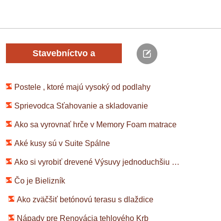
ďalšie farbu do kúsku . Vytvorte si vlastné textilné potrubia
a šiť je na vankúši . Veci , ktoré budete potrebovať
Stavebníctvo a
rekonštrukcia
Postele , ktoré majú vysoký od podlahy
Sprievodca Sťahovanie a skladovanie
Ako sa vyrovnať hrče v Memory Foam matrace
Aké kusy sú v Suite Spálne
Ako si vyrobiť drevené Výsuvy jednoduchšiu prácu
Čo je Bielizník
Ako zväčšiť betónovú terasu s dlaždice
Nápady pre Renovácia tehlového Krb