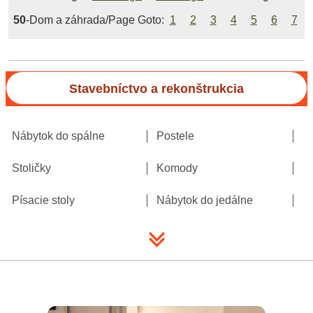
50
-Dom a záhrada/Page Goto:
1
2
3
4
5
6
7
Stavebníctvo a rekonštrukcia
Nábytok do spálne
Postele
Stoličky
Komody
Písacie stoly
Nábytok do jedálne
Domáci kancelársky nábytok
Detský nábytok
Kuchynský nábytok
Nábytok do obývacej izby
Matrace
Úložisko médií