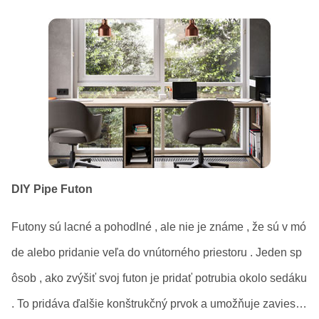
vá posteľ set . Typy Poschodové postele sú najčastejšie p
DIY Pipe Futon
Futony sú lacné a pohodlné , ale nie je známe , že sú v mó
de alebo pridanie veľa do vnútorného priestoru . Jeden sp
ôsob , ako zvýšiť svoj ​​futon je pridať potrubia okolo sedáku
. To pridáva ďalšie konštrukčný prvok a umožňuje zaviesť