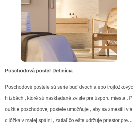
Ostatný nábytok
Otomany
Terasový nábytok
Tabuľky
Poschodová posteľ Definícia
Poschodové postele sú série buď dvoch alebo trojlôžkovýc
h izbách , ktoré sú naskladané zvisle pre úsporu miesta . P
oužitie poschodovej postele umožňuje , aby sa zmestili via
c lôžka v malej spálni , zatiaľ čo ešte udržuje priestor pre ď
alšie kusy nábytku . Niektoré komponenty tvoria poschodo