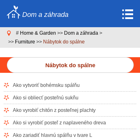
Dom a záhrada
Home
#
Home & Garden
>>
Dom a záhrada
>
>>
Furniture
>>
Nábytok do spálne
Stavebníctvo a rekonštrukcia
Nábytok
Nábytok do spálne
Záhrada a trávnik
Domáce spotrebiče
Ako vytvoriť bohémsku spálňu
Dizajn domu a dekorácia
Ako si obliecť posteľnú sukňu
Domáce opravy a údržba
Ako vyrobiť chitón z posteľnej plachty
Domáca bezpečnosť
Ako si vyrobiť posteľ z naplaveného dreva
Upratovacie služby
Ako zariadiť hlavnú spálňu v tvare L