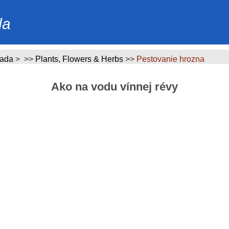
da
rada
> >>
Plants, Flowers & Herbs
>>
Pestovanie hrozna
Ako na vodu vínnej révy
K