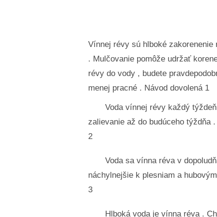
Vínnej révy sú hlboké zakorenenie r
. Mulčovanie pomôže udržať korene 
révy do vody , budete pravdepodobn
menej pracné . Návod dovolená 1
Voda vínnej révy každý týždeň
zalievanie až do budúceho týždňa . 
2
Voda sa vínna réva v dopoludň
náchylnejšie k plesniam a hubový
3
Hlboká voda je vínna réva . Ch