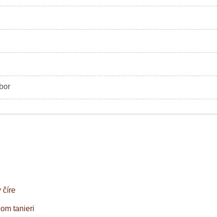
bor
 číre
om tanieri