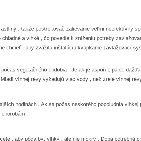
astliny , takže postrekovač zalievanie veľmi neefektívny sp
chladné a vlhké , čo povedie k zníženiu potreby zavlažovani
e chcieť , aby zvážila inštaláciu kvapkanie zavlažovací sys
 počas vegetačného obdobia . Je ak je aspoň 1 palec dažďa
Mladí vínnej révy vyžadujú viac vody , než zrelé vínnej révy
ajších hodinách . Ak sa počas neskorého popoludnia vlhkej 
m chorobám .
cete , aby pôda byť vlhký , ale nie mokrý . Doba potrebná pr