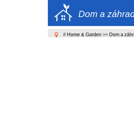
Dom a záhra
#
Home & Garden
>>
Dom a záh