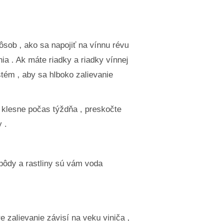
Rastliny, kvety a bylinky
Záľuby
ôsob , ako sa napojiť na vínnu révu
a . Ak máte riadky a riadky vínnej
tém , aby sa hlboko zalievanie
 klesne počas týždňa , preskočte
 .
pôdy a rastliny sú vám voda
e zalievanie závisí na veku viniča ,