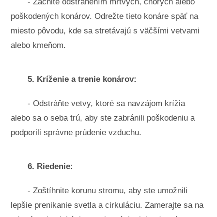
- Začnite odstránením mŕtvych, chorých alebo
poškodených konárov. Odrežte tieto konáre späť na
miesto pôvodu, kde sa stretávajú s väčšími vetvami
alebo kmeňom.
5. Kríženie a trenie konárov:
- Odstráňte vetvy, ktoré sa navzájom krížia
alebo sa o seba trú, aby ste zabránili poškodeniu a
podporili správne prúdenie vzduchu.
6. Riedenie:
- Zoštíhnite korunu stromu, aby ste umožnili
lepšie prenikanie svetla a cirkuláciu. Zamerajte sa na