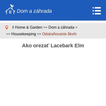
Dom a záhrada
Home
#
Home & Garden
>>
Dom a záhrada
>
Stavebníctvo a rekonštrukcia
>>
Housekeeping
>>
Odstraňovanie škvŕn
Nábytok
Ako orezať Lacebark Elm
Záhrada a trávnik
Domáce spotrebiče
Dizajn domu a dekorácia
Domáce opravy a údržba
Domáca bezpečnosť
Upratovacie služby