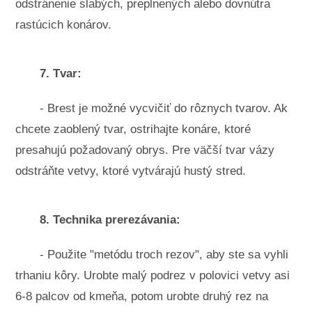
odstránenie slabých, preplnených alebo dovnútra
rastúcich konárov.
7. Tvar:
- Brest je možné vycvičiť do rôznych tvarov. Ak
chcete zaoblený tvar, ostrihajte konáre, ktoré
presahujú požadovaný obrys. Pre väčší tvar vázy
odstráňte vetvy, ktoré vytvárajú hustý stred.
8. Technika prerezávania:
- Použite "metódu troch rezov", aby ste sa vyhli
trhaniu kôry. Urobte malý podrez v polovici vetvy asi
6-8 palcov od kmeňa, potom urobte druhý rez na