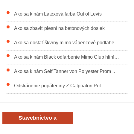
Ako sa k nám Latexová farba Out of Levis
Ako sa zbaviť plesní na betónových dosiek
Ako sa dostať škvrny mimo vápencové podlahe
Ako sa k nám Black odfarbenie Mimo Club hliníkové Hrnce
Ako sa k nám Self Tanner von Polyester Prom Dress
Odstránenie popáleniny Z Calphalon Pot
Stavebníctvo a
rekonštrukcia