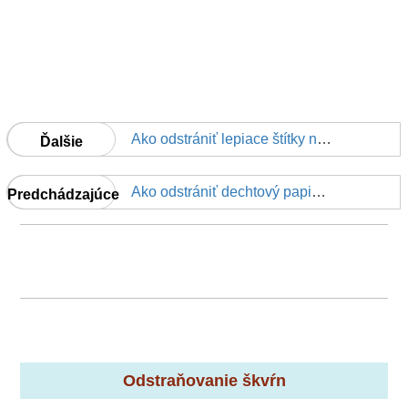
Ako odstrániť lepiace štítky na fľaše
Ďalšie
Ako odstrániť dechtový papier z drevených podláh
Predchádzajúce
Odstraňovanie škvŕn