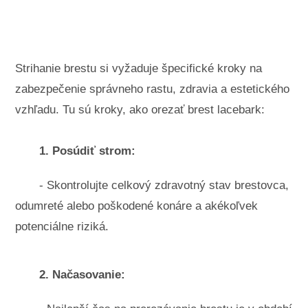
Krajinné úpravy a vonkajšie stavby
Rastliny, kvety a bylinky
Záľuby
Strihanie brestu si vyžaduje špecifické kroky na
zabezpečenie správneho rastu, zdravia a estetického
vzhľadu. Tu sú kroky, ako orezať brest lacebark:
1. Posúdiť strom:
- Skontrolujte celkový zdravotný stav brestovca,
odumreté alebo poškodené konáre a akékoľvek
potenciálne riziká.
2. Načasovanie: