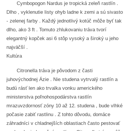
Cymbopogon Nardus je tropická zeleň rastlín .
Dlho , vyklenutie listy ohyb ladne k zemi a sú sivasto
- zelenej farby . Každý jednotlivý kotúč môže byť tak
dlho, ako 3 ft . Tomuto zhlukovaniu tráva tvorí
elegantný kopček asi 6 stôp vysoký a široký u jeho
najväčší .
Kultúra
Citronella tráva je pôvodom z časti
juhovýchodnej Ázie . Nie studena vytrvalý rastlín a
budú rásť len ako trvalka vonku amerického
ministerstva poľnohospodárstva rastlín
mrazuvzdornosť zóny 10 až 12. studena , bude vlhké
počasie zabiť rastlinu . Z tohto dôvodu, domáce
záhradníci v chladnejších oblastiach často pestovať