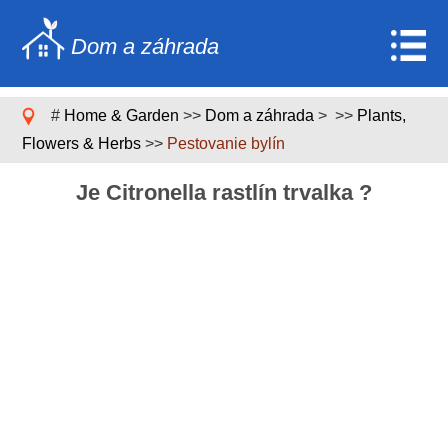
Dom a záhrada
Home
#
Home & Garden
>>
Dom a záhrada
> >>
Plants,
Stavebníctvo a rekonštrukcia
Flowers & Herbs
>>
Pestovanie bylín
Nábytok
Je Citronella rastlín trvalka ?
Záhrada a trávnik
Domáce spotrebiče
Dizajn domu a dekorácia
Domáce opravy a údržba
Domáca bezpečnosť
Upratovacie služby