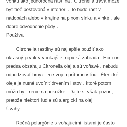
vonku ako jednoročná rastlina . Citronella tráva môže
byť tiež pestovaná v interiéri . To bude rast v
nádobách alebo v krajine na plnom slnku a vlhké , ale
dobre odvodnenie pôdy .
Používa
Citronella rastliny sú najlepšie použiť ako
okrasný prvok v vonkajšie tropická záhrada . Hoci oni
predsa obsahujú Citronella olej a sú voňavé , nebudú
odpudzovať hmyz len svojou prítomnosťou . Éterické
oleje je nutné uvoľniť drvením listov , ktoré potom
môžu byť trenie na pokožke . Dajte si však pozor ,
pretože niektorí ľudia sú alergickí na oleji
Úvahy
Ročná pelargónie s voňajúcimi listami je často