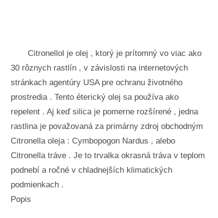
Krajinné úpravy a vonkajšie stavby
Rastliny, kvety a bylinky
Záľuby
Citronellol je olej , ktorý je prítomný vo viac ako
30 rôznych rastlín , v závislosti na internetových
stránkach agentúry USA pre ochranu životného
prostredia . Tento éterický olej sa používa ako
repelent . Aj keď silica je pomerne rozšírené , jedna
rastlina je považovaná za primárny zdroj obchodným
Citronella oleja : Cymbopogon Nardus , alebo
Citronella tráve . Je to trvalka okrasná tráva v teplom
podnebí a ročné v chladnejších klimatických
podmienkach .
Popis