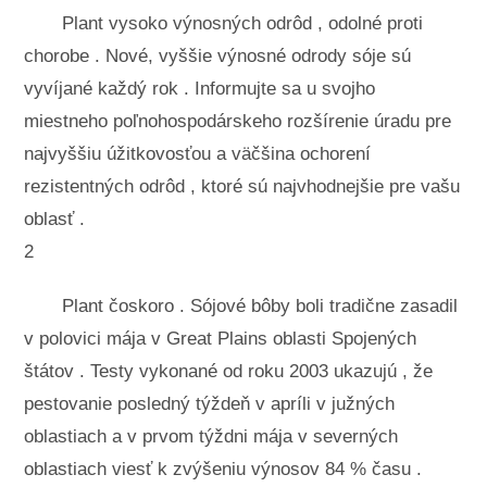
Plant vysoko výnosných odrôd , odolné proti
chorobe . Nové, vyššie výnosné odrody sóje sú
vyvíjané každý rok . Informujte sa u svojho
miestneho poľnohospodárskeho rozšírenie úradu pre
najvyššiu úžitkovosťou a väčšina ochorení
rezistentných odrôd , ktoré sú najvhodnejšie pre vašu
oblasť .
2
Plant čoskoro . Sójové bôby boli tradične zasadil
v polovici mája v Great Plains oblasti Spojených
štátov . Testy vykonané od roku 2003 ukazujú , že
pestovanie posledný týždeň v apríli v južných
oblastiach a v prvom týždni mája v severných
oblastiach viesť k zvýšeniu výnosov 84 % času .