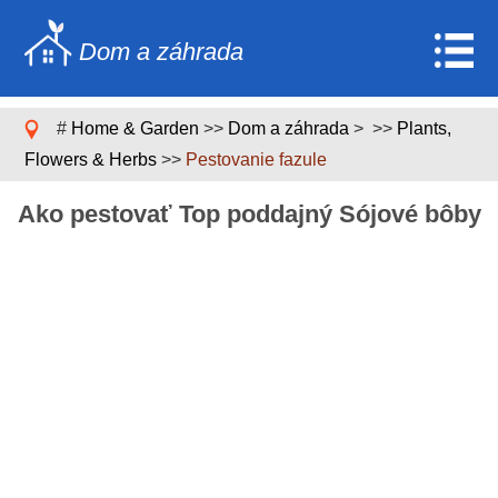
Dom a záhrada
Home
#
Home & Garden
>>
Dom a záhrada
> >>
Plants,
Stavebníctvo a rekonštrukcia
Flowers & Herbs
>>
Pestovanie fazule
Nábytok
Ako pestovať Top poddajný Sójové bôby
Záhrada a trávnik
Domáce spotrebiče
Dizajn domu a dekorácia
Domáce opravy a údržba
Domáca bezpečnosť
Upratovacie služby