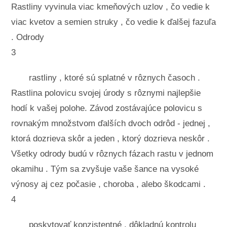
Rastliny vyvinula viac kmeňových uzlov , čo vedie k
viac kvetov a semien struky , čo vedie k ďalšej fazuľa
. Odrody
3
rastliny , ktoré sú splatné v rôznych časoch .
Rastlina polovicu svojej úrody s rôznymi najlepšie
hodí k vašej polohe. Závod zostávajúce polovicu s
rovnakým množstvom ďalších dvoch odrôd - jednej ,
ktorá dozrieva skôr a jeden , ktorý dozrieva neskôr .
Všetky odrody budú v rôznych fázach rastu v jednom
okamihu . Tým sa zvyšuje vaše šance na vysoké
výnosy aj cez počasie , choroba , alebo škodcami .
4
poskytovať konzistentné , dôkladnú kontrolu