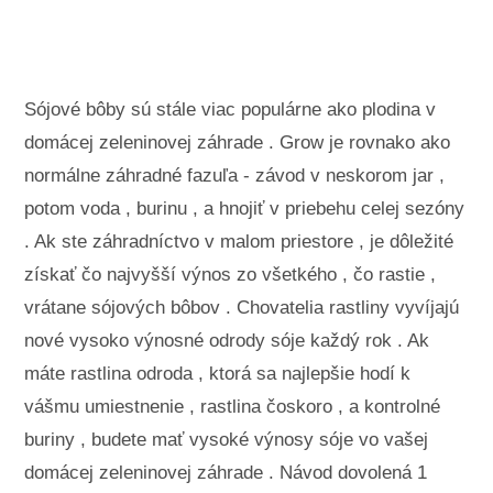
Krajinné úpravy a vonkajšie stavby
Rastliny, kvety a bylinky
Záľuby
Sójové bôby sú stále viac populárne ako plodina v
domácej zeleninovej záhrade . Grow je rovnako ako
normálne záhradné fazuľa - závod v neskorom jar ,
potom voda , burinu , a hnojiť v priebehu celej sezóny
. Ak ste záhradníctvo v malom priestore , je dôležité
získať čo najvyšší výnos zo všetkého , čo rastie ,
vrátane sójových bôbov . Chovatelia rastliny vyvíjajú
nové vysoko výnosné odrody sóje každý rok . Ak
máte rastlina odroda , ktorá sa najlepšie hodí k
vášmu umiestnenie , rastlina čoskoro , a kontrolné
buriny , budete mať vysoké výnosy sóje vo vašej
domácej zeleninovej záhrade . Návod dovolená 1